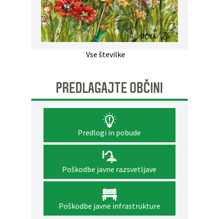
Vse številke
PREDLAGAJTE OBČINI
Predlogi in pobude
Poškodbe javne razsvetljave
Poškodbe javne infrastrukture