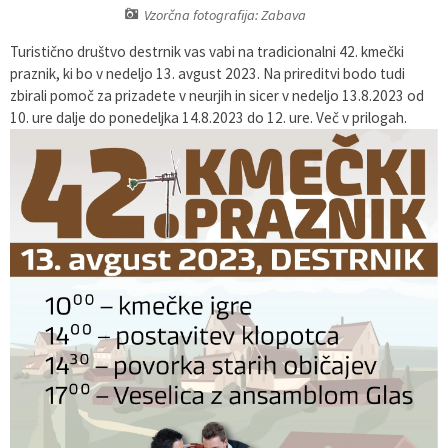
Vzorčna fotografija: Zabava
Pobratene občine
Glasilo Občan
Lokalna ponudba
Turistično društvo destrnik vas vabi na tradicionalni 42. kmečki
praznik, ki bo v nedeljo 13. avgust 2023. Na prireditvi bodo tudi
Organigram
Uradni vestniki
zbirali pomoč za prizadete v neurjih in sicer v nedeljo 13.8.2023 od
10. ure dalje do ponedeljka 14.8.2023 do 12. ure. Več v prilogah.
Varstvo osebnih podatkov
Proračun občine
Katalog informacij javnega značaja
Lokalne volitve
Strategije, programi