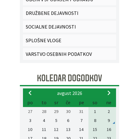
DRUŽBENE DEJAVNOSTI
SOCIALNE DEJAVNOSTI
SPLOŠNE VLOGE
VARSTVO OSEBNIH PODATKOV
KOLEDAR DOGODKOV
avgust 2026
po
to
sr
če
pe
so
ne
27
28
29
30
31
1
2
3
4
5
6
7
8
9
10
11
12
13
14
15
16
17
18
19
20
21
22
23