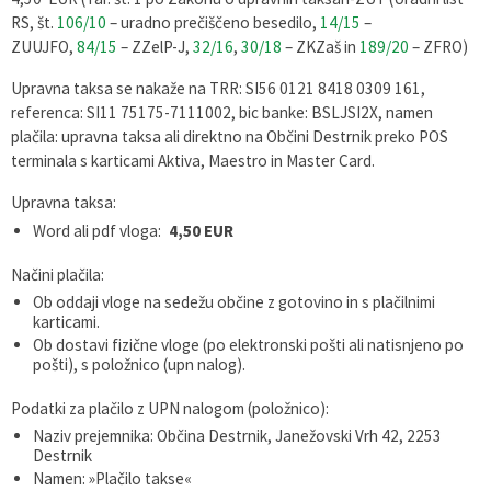
RS, št.
106/10
– uradno prečiščeno besedilo,
14/15
–
Pobratene občine
Glasilo Občan
Lokalna ponudba
ZUUJFO,
84/15
– ZZelP-J,
32/16
,
30/18
– ZKZaš in
189/20
– ZFRO)
Organigram
Uradni vestniki
Upravna taksa se nakaže na TRR: SI56 0121 8418 0309 161,
referenca: SI11 75175-7111002, bic banke: BSLJSI2X, namen
plačila: upravna taksa ali direktno na Občini Destrnik preko POS
Varstvo osebnih podatkov
Proračun občine
terminala s karticami Aktiva, Maestro in Master Card.
Katalog informacij javnega značaja
Lokalne volitve
Upravna taksa:
Word ali pdf vloga:
4,50 EUR
Strategije, programi
Načini plačila:
Ob oddaji vloge na sedežu občine z gotovino in s plačilnimi
karticami.
Ob dostavi fizične vloge (po elektronski pošti ali natisnjeno po
pošti), s položnico (upn nalog).
Podatki za plačilo z UPN nalogom (položnico):
Naziv prejemnika: Občina Destrnik, Janežovski Vrh 42, 2253
Destrnik
Namen: »Plačilo takse«