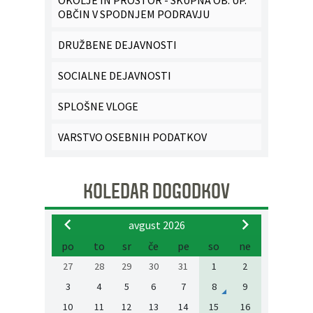
OKOLJE IN PROSTOR - SKUPNA OB. UP.
OBČIN V SPODNJEM PODRAVJU
DRUŽBENE DEJAVNOSTI
SOCIALNE DEJAVNOSTI
SPLOŠNE VLOGE
VARSTVO OSEBNIH PODATKOV
KOLEDAR DOGODKOV
avgust 2026
po
to
sr
če
pe
so
ne
27
28
29
30
31
1
2
3
4
5
6
7
8
9
10
11
12
13
14
15
16