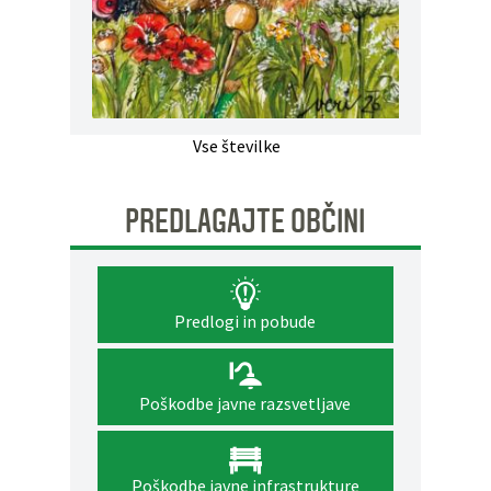
Vse številke
PREDLAGAJTE OBČINI
Predlogi in pobude
Poškodbe javne razsvetljave
Poškodbe javne infrastrukture