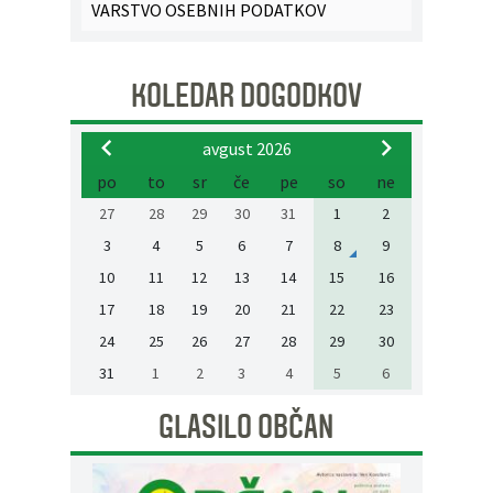
VARSTVO OSEBNIH PODATKOV
KOLEDAR DOGODKOV
avgust 2026
po
to
sr
če
pe
so
ne
27
28
29
30
31
1
2
3
4
5
6
7
8
9
10
11
12
13
14
15
16
17
18
19
20
21
22
23
24
25
26
27
28
29
30
31
1
2
3
4
5
6
GLASILO OBČAN