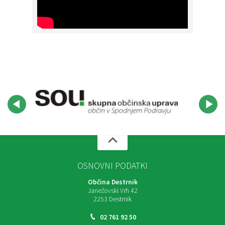
OSNOVNI PODATKI
Občina Destrnik
Janežovski Vrh 42
2253 Destrnik
02 761 92 50