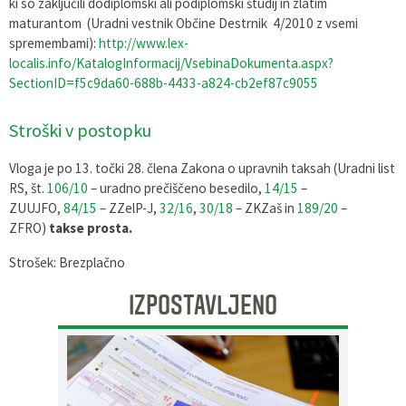
ki so zaključili dodiplomski ali podiplomski študij in zlatim
maturantom (Uradni vestnik Občine Destrnik 4/2010 z vsemi
Pobratene občine
Glasilo Občan
Lokalna ponudba
spremembami):
http://www.lex-
localis.info/KatalogInformacij/VsebinaDokumenta.aspx?
Organigram
Uradni vestniki
SectionID=f5c9da60-688b-4433-a824-cb2ef87c9055
Varstvo osebnih podatkov
Proračun občine
Stroški v postopku
Katalog informacij javnega značaja
Lokalne volitve
Vloga je po 13. točki
28. člena
Zakona o upravnih taksah (Uradni list
RS, št.
106/10
– uradno prečiščeno besedilo,
14/15
–
Strategije, programi
ZUUJFO,
84/15
– ZZelP-J,
32/16
,
30/18
– ZKZaš in
189/20
–
ZFRO)
takse prosta.
Strošek:
Brezplačno
IZPOSTAVLJENO