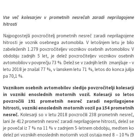
Vse več kolesarjev v prometnih nesrečah zaradi neprilagojene
hitrosti
Najpogostejši povzročitelj prometnih nesreč zaradi neprilagojene
hitrosti je voznik osebnega avtomobila. V letošnjem letu je bilo
zabeleženih 1.279 povzročiteljev voznikov osebnih avtomobilov. V
obdobju zadnjih 5 let, je delež povzročiteljev voznikov osebnih
avtomobilov v povprečju 73 %. Delež se v zadnjih letih zmanjšuje – v
letu 2018 je znašal 77 %, v lanskem letu 71 %, letos do konca julija
pa 70,1 %.
Voznikom osebnih avtomobilov sledijo povzročitelji kolesarji
in vozniki enoslednih motornih vozil. Kolesarji so letos
povzročili 191 prometnih nesreč zaradi neprilagojene
hitrosti, vozniki enoslednih motornih vozil pa 154 prometnih
nesreč.
Kolesarji so v letu 2018 povzročili 238 prometnih nesreč,
lani že 412 prometnih nesreč zaradi neprilagojene hitrosti, delež se
je povečal iz 7 % na 11 % v zadnjem 5-letnem obdobju, medtem ko
delež pri voznikih enoslednih motornih vozil ostaja med 8 – 10 % (9