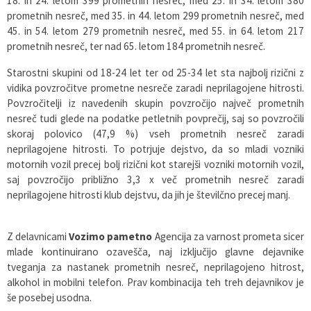
18. in 24. letom 399 prometnih nesreč, med 25. in 34. letom 380
prometnih nesreč, med 35. in 44. letom 299 prometnih nesreč, med
45. in 54. letom 279 prometnih nesreč, med 55. in 64. letom 217
prometnih nesreč, ter nad 65. letom 184 prometnih nesreč.
Starostni skupini od 18-24 let ter od 25-34 let sta najbolj rizični z
vidika povzročitve prometne nesreče zaradi neprilagojene hitrosti.
Povzročitelji iz navedenih skupin povzročijo največ prometnih
nesreč tudi glede na podatke petletnih povprečij, saj so povzročili
skoraj polovico (47,9 %) vseh prometnih nesreč zaradi
neprilagojene hitrosti. To potrjuje dejstvo, da so mladi vozniki
motornih vozil precej bolj rizični kot starejši vozniki motornih vozil,
saj povzročijo približno 3,3 x več prometnih nesreč zaradi
neprilagojene hitrosti klub dejstvu, da jih je številčno precej manj.
Z delavnicami
Vozimo pametno
Agencija za varnost prometa sicer
mlade kontinuirano ozavešča, naj izključijo glavne dejavnike
tveganja za nastanek prometnih nesreč, neprilagojeno hitrost,
alkohol in mobilni telefon. Prav kombinacija teh treh dejavnikov je
še posebej usodna.