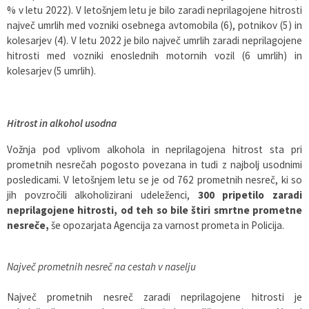
% v letu 2022). V letošnjem letu je bilo zaradi neprilagojene hitrosti
največ umrlih med vozniki osebnega avtomobila (6), potnikov (5) in
kolesarjev (4). V letu 2022 je bilo največ umrlih zaradi neprilagojene
hitrosti med vozniki enoslednih motornih vozil (6 umrlih) in
kolesarjev (5 umrlih).
Hitrost in alkohol usodna
Vožnja pod vplivom alkohola in neprilagojena hitrost sta pri
prometnih nesrečah pogosto povezana in tudi z najbolj usodnimi
posledicami. V letošnjem letu se je od 762 prometnih nesreč, ki so
jih povzročili alkoholizirani udeleženci,
300 pripetilo zaradi
neprilagojene hitrosti, od teh so bile štiri smrtne prometne
nesreče,
še opozarjata Agencija za varnost prometa in Policija.
Največ prometnih nesreč na cestah v naselju
Največ prometnih nesreč zaradi neprilagojene hitrosti je