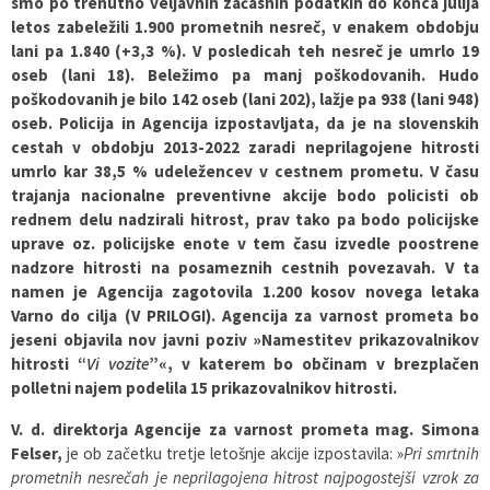
smo po trenutno veljavnih začasnih podatkih do konca julija
letos zabeležili 1.900 prometnih nesreč, v enakem obdobju
lani pa 1.840 (+3,3 %). V posledicah teh nesreč je umrlo 19
oseb (lani 18). Beležimo pa manj poškodovanih. Hudo
poškodovanih je bilo 142 oseb (lani 202), lažje pa 938 (lani 948)
oseb. Policija in Agencija izpostavljata, da je na slovenskih
cestah v obdobju 2013-2022 zaradi neprilagojene hitrosti
umrlo kar 38,5 % udeležencev v cestnem prometu. V času
trajanja nacionalne preventivne akcije bodo policisti ob
rednem delu nadzirali hitrost, prav tako pa bodo policijske
uprave oz. policijske enote v tem času izvedle poostrene
nadzore hitrosti na posameznih cestnih povezavah. V ta
namen je Agencija zagotovila 1.200 kosov novega letaka
Varno do cilja (V PRILOGI). Agencija za varnost prometa bo
jeseni objavila nov javni poziv »Namestitev prikazovalnikov
hitrosti “
Vi vozite
”«, v katerem bo občinam v brezplačen
polletni najem podelila 15 prikazovalnikov hitrosti.
V. d. direktorja Agencije za varnost prometa mag. Simona
Felser,
je ob začetku tretje letošnje akcije izpostavila: »
Pri smrtnih
prometnih nesrečah je neprilagojena hitrost najpogostejši vzrok za