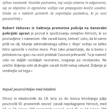
njihov nastanek.
Voznike pozivamo, naj vozijo zmerno in odgovorno,
saj se objestna in agresivna vožnja vse prepogosto konča usodno.
Globe so v takšnih primerih še najmilejša posledica, ki jo nosi
povzročitelj
.«
Robert Vehovec iz Sektorja prometne policije na Generalni
policijski upravi
je pozval k spoštovanju omejitev hitrosti, ki so
postavljene z namenom: »Ne zaradi kazni, temveč zato, da bi varno
prišli na cilj. Iskanje adrenalinskega užitka z 'divjo' vožnjo se lahko
hitro sprevrže v nočno moro. Prav tako prepričanje, da si bomo s
pritiskom na »gas« na cesti pridelali 'časovni prihranek'. Ta je namreč
celo na daljših razdaljah neznaten, tveganje pa strašansko. Ne
uničite življenja sebi ali drugim zaradi tistih nekaj sekund. Življenje je
vrednejše od tega.«
Največ povzročiteljev med mladimi
Otroci in mladostniki do 18. leta so do konca letošnjega julija
povzročili 65 prometnih nesreč zaradi neprilagojene hitrosti, med