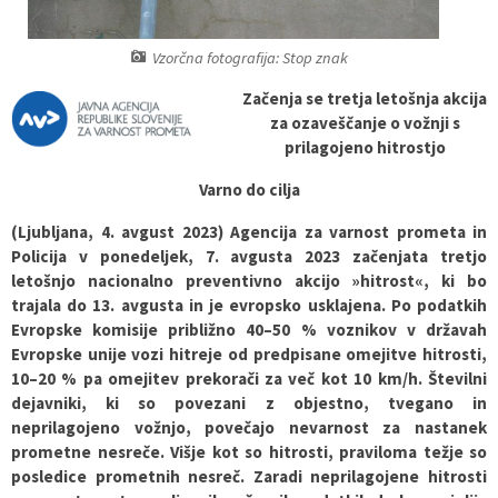
Pobratene občine
Glasilo Občan
Lokalna ponudba
Vzorčna fotografija: Stop znak
Organigram
Uradni vestniki
Začenja se tretja letošnja akcija
za ozaveščanje o vožnji s
Varstvo osebnih podatkov
Proračun občine
prilagojeno hitrostjo
Varno do cilja
Katalog informacij javnega značaja
Lokalne volitve
(Ljubljana, 4. avgust 2023) Agencija za varnost prometa in
Strategije, programi
Policija v ponedeljek, 7. avgusta 2023 začenjata tretjo
letošnjo nacionalno preventivno akcijo »hitrost«, ki bo
trajala do 13. avgusta in je evropsko usklajena. Po podatkih
Evropske komisije približno 40–50 % voznikov v državah
Evropske unije vozi hitreje od predpisane omejitve hitrosti,
10–20 % pa omejitev prekorači za več kot 10 km/h. Številni
dejavniki, ki so povezani z objestno, tvegano in
neprilagojeno vožnjo, povečajo nevarnost za nastanek
prometne nesreče. Višje kot so hitrosti, praviloma težje so
posledice prometnih nesreč. Zaradi neprilagojene hitrosti