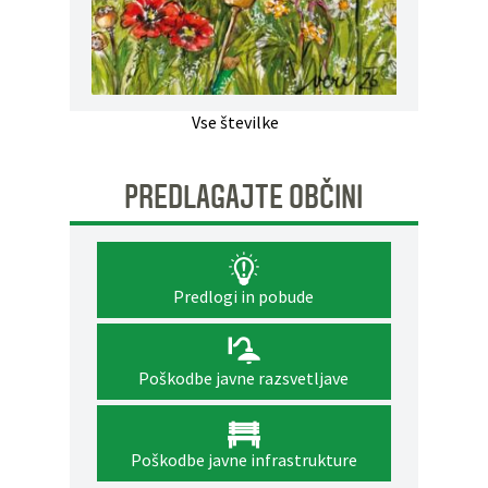
Vse številke
PREDLAGAJTE OBČINI
Predlogi in pobude
Poškodbe javne razsvetljave
Poškodbe javne infrastrukture