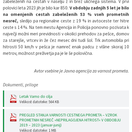
zabeleženih na cestah v naselju z in brez uličnega sistema. V prvi
polovici leta 2023 jih je bilo kar 850.
V obdobju zadnjih 5 let je bilo
na omenjenih cestah zabeleženih 53 % vseh prometnih
nesreč,
sledijo pa regionalne ceste z 19 % in avtoceste ter hitre
ceste s 14 %. Na tem mestu Agencija in Policija ponovno pozivata k
največji možni meri previdnosti v okolici prehodov za pešce, domov
za starejše, vrtcev in že čez mesec dni tudi šol. Trk avtomobila pri
hitrosti 50 km/h v pešca je namreč enak padcu z višine skoraj 10
metrov, možnost preživetja pa je le še polovična.
Avtor vsebine je Javna agencija za varnost prometa.
Dokumenti, priloge
Letak Varno do cilja
Velikost datoteke: 564 KB
PREGLED STANJA VARNOSTI CESTNEGA PROMETA – VZROK
PROMETNIH NESREČ »NEPRILAGOJENA HITROST« V OBDOBJU
2019 – 2023 (januar-junij)
Velikost datoteke: 1 MB