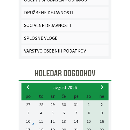
DRUŽBENE DEJAVNOSTI
SOCIALNE DEJAVNOSTI
SPLOŠNE VLOGE
VARSTVO OSEBNIH PODATKOV
KOLEDAR DOGODKOV
avgust 2026
po
to
sr
če
pe
so
ne
27
28
29
30
31
1
2
3
4
5
6
7
8
9
10
11
12
13
14
15
16
17
18
19
20
21
22
23