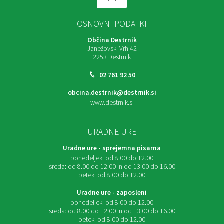
OSNOVNI PODATKI
Občina Destrnik
Janežovski Vrh 42
2253 Destrnik
02 761 92 50
obcina.destrnik@destrnik.si
www.destrnik.si
URADNE URE
Uradne ure - sprejemna pisarna
ponedeljek:
od 8.00 do 12.00
sreda:
od 8.00 do 12.00 in od 13.00 do 16.00
petek:
od 8.00 do 12.00
Uradne ure - zaposleni
ponedeljek:
od 8.00 do 12.00
sreda:
od 8.00 do 12.00 in od 13.00 do 16.00
petek:
od 8.00 do 12.00