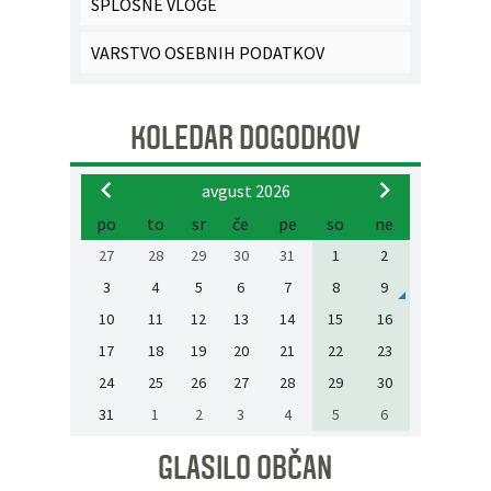
SPLOŠNE VLOGE
VARSTVO OSEBNIH PODATKOV
KOLEDAR DOGODKOV
avgust 2026
po
to
sr
če
pe
so
ne
27
28
29
30
31
1
2
3
4
5
6
7
8
9
10
11
12
13
14
15
16
17
18
19
20
21
22
23
24
25
26
27
28
29
30
31
1
2
3
4
5
6
GLASILO OBČAN