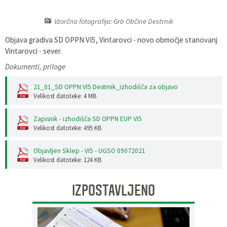
Pobratene občine
Glasilo Občan
Lokalna ponudba
Vzorčna fotografija: Grb Občine Destrnik
Objava gradiva SD OPPN VI5, Vintarovci - novo območje stanovanj
Organigram
Uradni vestniki
Vintarovci - sever.
Varstvo osebnih podatkov
Proračun občine
Dokumenti, priloge
21_01_SD OPPN VI5 Destrnik_izhodišča za objavo
Katalog informacij javnega značaja
Lokalne volitve
Velikost datoteke: 4 MB
Strategije, programi
Zapisnik - izhodišča SD OPPN EUP VI5
Velikost datoteke: 495 KB
Objavljen Sklep - VI5 - UGSO 09072021
Velikost datoteke: 124 KB
IZPOSTAVLJENO