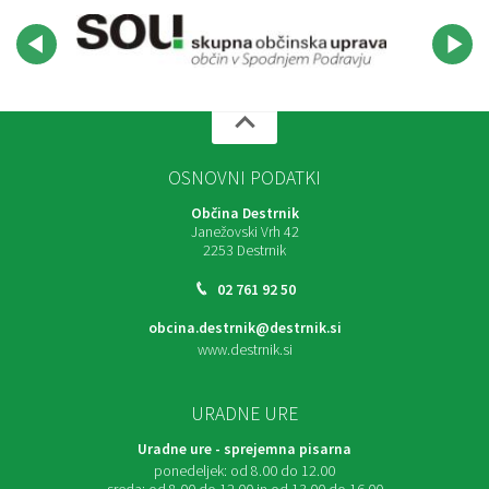
OSNOVNI PODATKI
Občina Destrnik
Janežovski Vrh 42
2253 Destrnik
02 761 92 50
obcina.destrnik@destrnik.si
www.destrnik.si
URADNE URE
Uradne ure - sprejemna pisarna
ponedeljek:
od 8.00 do 12.00