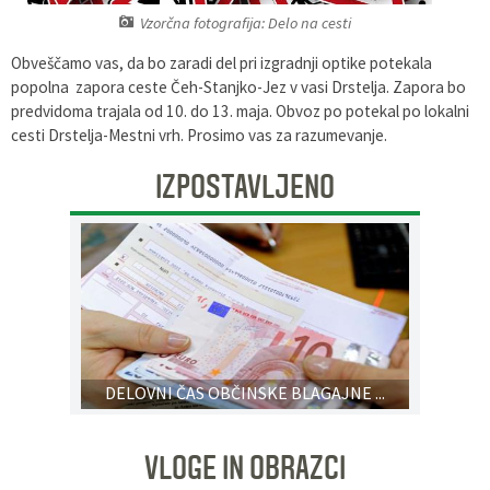
Vzorčna fotografija: Delo na cesti
Pobratene občine
Glasilo Občan
Lokalna ponudba
Obveščamo vas, da bo zaradi del pri izgradnji optike potekala
Organigram
Uradni vestniki
popolna zapora ceste Čeh-Stanjko-Jez v vasi Drstelja. Zapora bo
predvidoma trajala od 10. do 13. maja. Obvoz po potekal po lokalni
cesti Drstelja-Mestni vrh. Prosimo vas za razumevanje.
Varstvo osebnih podatkov
Proračun občine
IZPOSTAVLJENO
Katalog informacij javnega značaja
Lokalne volitve
Strategije, programi
DELOVNI ČAS OBČINSKE BLAGAJNE ...
VLOGE IN OBRAZCI