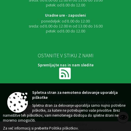
sreda:
od 8.00 do 12.00 in od 13.00 do 16.00
petek:
od 8.00 do 12.00
Uradne ure - zaposleni
ponedeljek:
od 8.00 do 12.00
sreda:
od 8.00 do 12.00 in od 13.00 do 16.00
petek:
od 8.00 do 12.00
OSTANITE V STIKU Z NAMI
Spremljajte nas in nam sledite
NAROČITE SE NA E-OBVESTILA
Spletna stran za nemoteno delovanje uporablja
piškotke
Želite ostati obveščeni in podpreti naša prizadevanja za razvoj?
Spletna stran za delovanje uporablja samo nujno potrebne
piškotke, za katere ne potrebujemo vaše privolitve. Brez
namestitve teh piškotkov, vam nemotenega dostopa do spletne strani ne
moremo omogočiti.
© 2026 Vse pravice pridržane
Za več informacij si preberite
Politika piškotkov
.
Zasnova, izvedba in vzdrževanje: Sigmateh d.o.o.