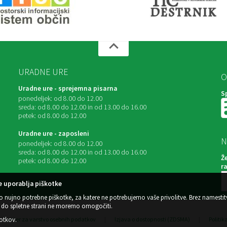
URADNE URE
O
Uradne ure - sprejemna pisarna
S
ponedeljek:
od 8.00 do 12.00
sreda:
od 8.00 do 12.00 in od 13.00 do 16.00
petek:
od 8.00 do 12.00
Uradne ure - zaposleni
N
ponedeljek:
od 8.00 do 12.00
sreda:
od 8.00 do 12.00 in od 13.00 do 16.00
Ž
petek:
od 8.00 do 12.00
r
 uporablja piškotke
o nujno potrebne piškotke, za katere ne potrebujemo vaše privolitve. Brez namestit
do spletne strani ne moremo omogočiti.
kotkov
.
Center za varstvo osebnih podatkov
|
Izjava o dostopnosti (ZDSMA)
|
Politik