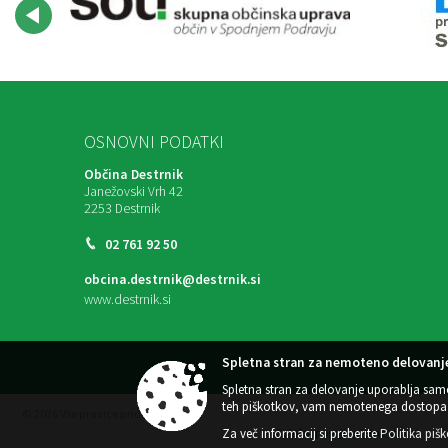
OSNOVNI PODATKI
Občina Destrnik
Janežovski Vrh 42
2253 Destrnik
02 761 92 50
obcina.destrnik@destrnik.si
www.destrnik.si
Spletna stran za nemoteno delovanje
Spletna stran za delovanje uporablja sam
teh piškotkov, vam nemotenega dostopa 
© 2026 Vse pravice pridržane
Za več informacij si preberite
Politika piš
Splošni pogoji spletne strani
|