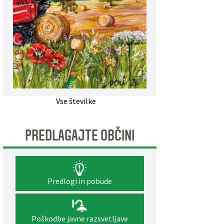
Vse številke
PREDLAGAJTE OBČINI
Predlogi in pobude
Poškodbe javne razsvetljave