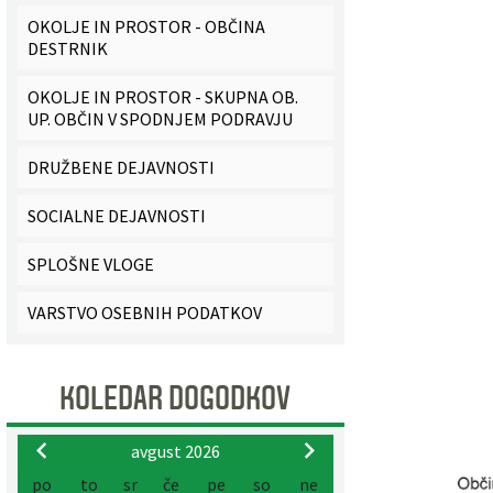
OKOLJE IN PROSTOR - OBČINA
Pobratene občine
Glasilo Občan
Lokalna ponudba
DESTRNIK
Organigram
Uradni vestniki
OKOLJE IN PROSTOR - SKUPNA OB.
UP. OBČIN V SPODNJEM PODRAVJU
Varstvo osebnih podatkov
Proračun občine
DRUŽBENE DEJAVNOSTI
Katalog informacij javnega značaja
Lokalne volitve
SOCIALNE DEJAVNOSTI
Strategije, programi
SPLOŠNE VLOGE
VARSTVO OSEBNIH PODATKOV
KOLEDAR DOGODKOV
avgust 2026
po
to
sr
če
pe
so
ne