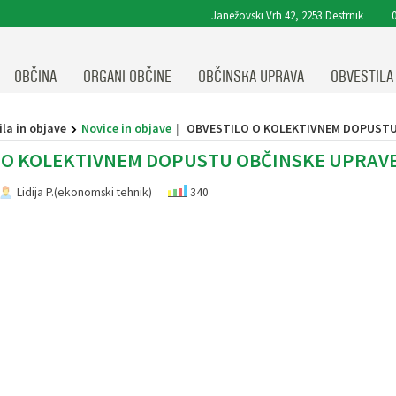
Janežovski Vrh 42, 2253 Destrnik
0
OBČINA
ORGANI OBČINE
OBČINSKA UPRAVA
OBVESTILA
la in objave
Novice in objave
OBVESTILO O KOLEKTIVNEM DOPUSTU 
 O KOLEKTIVNEM DOPUSTU OBČINSKE UPRAVE 
Lidija P.(ekonomski tehnik)
340