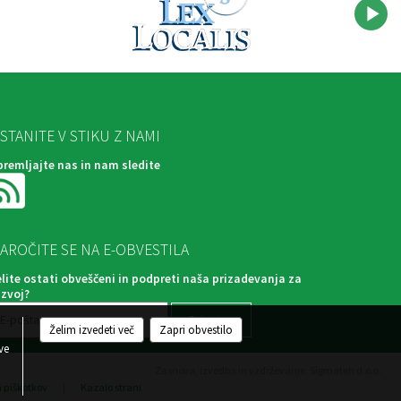
STANITE V STIKU Z NAMI
premljajte nas in nam sledite
AROČITE SE NA E-OBVESTILA
elite ostati obveščeni in podpreti naša prizadevanja za
azvoj?
Želim izvedeti več
Zapri obvestilo
ve
Zasnova, izvedba in vzdrževanje: Sigmateh d.o.o.
a piškotkov
|
Kazalo strani