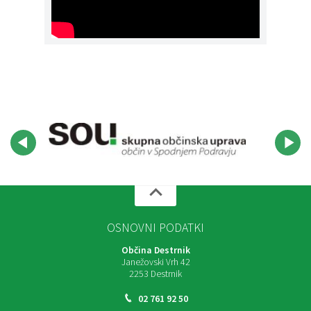
OSNOVNI PODATKI
Občina Destrnik
Janežovski Vrh 42
2253 Destrnik
02 761 92 50