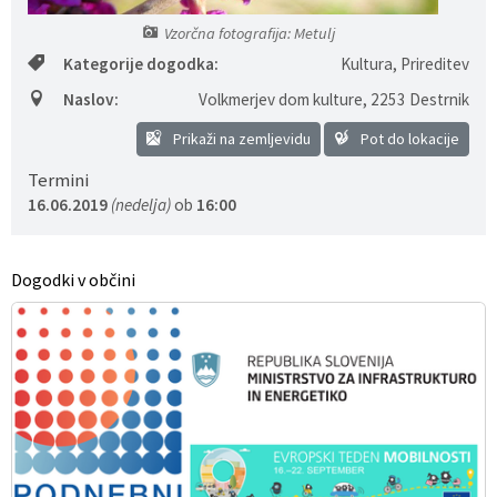
Pobratene občine
Glasilo Občan
Lokalna ponudba
Vzorčna fotografija: Metulj
Kategorije dogodka:
Kultura, Prireditev
Organigram
Uradni vestniki
Naslov:
Volkmerjev dom kulture
,
2253 Destrnik
Prikaži na zemljevidu
Pot do lokacije
Varstvo osebnih podatkov
Proračun občine
Termini
Katalog informacij javnega značaja
Lokalne volitve
16.06.2019
(nedelja)
ob
16:00
Strategije, programi
Dogodki v občini