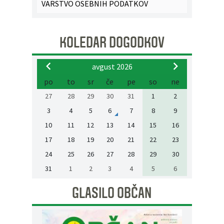
VARSTVO OSEBNIH PODATKOV
KOLEDAR DOGODKOV
avgust 2026
po
to
sr
če
pe
so
ne
27
28
29
30
31
1
2
3
4
5
6
7
8
9
10
11
12
13
14
15
16
17
18
19
20
21
22
23
24
25
26
27
28
29
30
31
1
2
3
4
5
6
GLASILO OBČAN