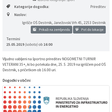
Kategorije dogodka:
Prireditev
Pobratene občine
Glasilo Občan
Lokalna ponudba
Naslov:
Organigram
Uradni vestniki
Igrišče OŠ Destrnik, Janežovski Vrh 45
,
2253 Destrnik
Prikaži na zemljevidu
Pot do lokacije
Varstvo osebnih podatkov
Proračun občine
Termini
25.05.2019
(sobota)
ob
16:00
Katalog informacij javnega značaja
Lokalne volitve
Strategije, programi
Vljudno vabljeni na športno prireditev NOGOMETNI TURNIR
VETERANI 35+, ki bo potekala dne, 25. 5. 2019 na igriščem pod OŠ
Destrnik, s pričetkom ob 16.00 uri.
Dogodki v občini