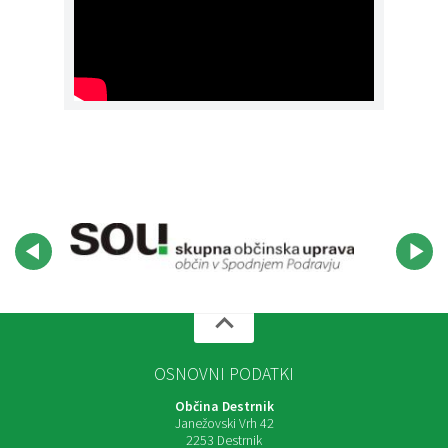
OSNOVNI PODATKI
Občina Destrnik
Janežovski Vrh 42
2253 Destrnik