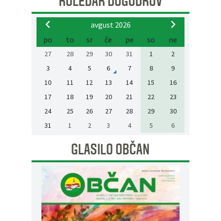
KOLEDAR DOGODKOV
avgust 2026
po
to
sr
če
pe
so
ne
27
28
29
30
31
1
2
3
4
5
6
7
8
9
10
11
12
13
14
15
16
17
18
19
20
21
22
23
24
25
26
27
28
29
30
31
1
2
3
4
5
6
GLASILO OBČAN