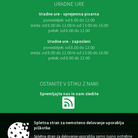
URADNE URE
Uradne ure - sprejemna pisarna
ponedeljek:
od 8.00 do 12.00
sreda:
od 8.00 do 12.00 in od 13.00 do 16.00
petek:
od 8.00 do 12.00
Uradne ure - zaposleni
ponedeljek:
od 8.00 do 12.00
sreda:
od 8.00 do 12.00 in od 13.00 do 16.00
petek:
od 8.00 do 12.00
OSTANITE V STIKU Z NAMI
Spremljajte nas in nam sledite
NAROČITE SE NA E-OBVESTILA
Spletna stran za nemoteno delovanje uporablja
piškotke
Želite ostati obveščeni in podpreti naša prizadevanja za razvoj?
Spletna stran za delovanje uporablja samo nujno potrebne