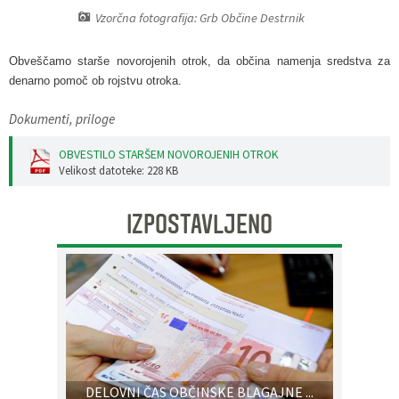
Vzorčna fotografija: Grb Občine Destrnik
Pobratene občine
Glasilo Občan
Lokalna ponudba
Obveščamo starše novorojenih otrok, da občina namenja sredstva za
Organigram
Uradni vestniki
denarno pomoč ob rojstvu otroka.
Varstvo osebnih podatkov
Proračun občine
Dokumenti, priloge
OBVESTILO STARŠEM NOVOROJENIH OTROK
Katalog informacij javnega značaja
Lokalne volitve
Velikost datoteke: 228 KB
Strategije, programi
IZPOSTAVLJENO
DELOVNI ČAS OBČINSKE BLAGAJNE ...