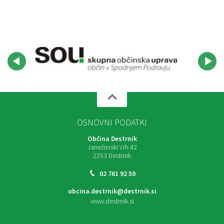
OSNOVNI PODATKI
Občina Destrnik
Janežovski Vrh 42
2253 Destrnik
02 761 92 50
obcina.destrnik@destrnik.si
www.destrnik.si