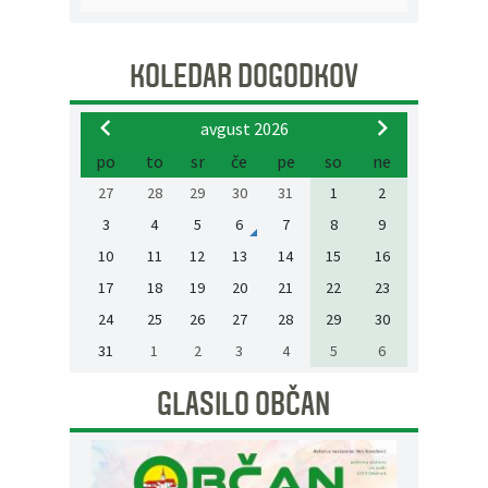
KOLEDAR DOGODKOV
avgust 2026
po
to
sr
če
pe
so
ne
27
28
29
30
31
1
2
3
4
5
6
7
8
9
10
11
12
13
14
15
16
17
18
19
20
21
22
23
24
25
26
27
28
29
30
31
1
2
3
4
5
6
GLASILO OBČAN