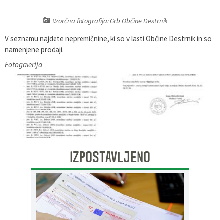
Pobratene občine
Glasilo Občan
Lokalna ponudba
Vzorčna fotografija: Grb Občine Destrnik
V seznamu najdete nepremičnine, ki so v lasti Občine Destrnik in so
Organigram
Uradni vestniki
namenjene prodaji.
Varstvo osebnih podatkov
Proračun občine
Fotogalerija
Katalog informacij javnega značaja
Lokalne volitve
Strategije, programi
IZPOSTAVLJENO