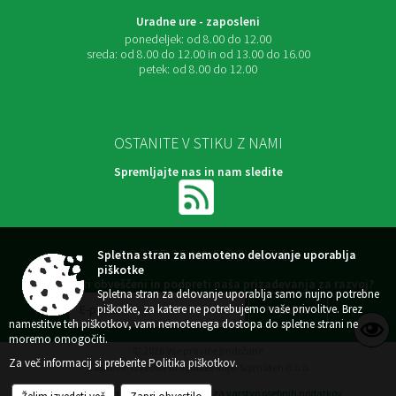
Uradne ure - zaposleni
ponedeljek:
od 8.00 do 12.00
sreda:
od 8.00 do 12.00 in od 13.00 do 16.00
petek:
od 8.00 do 12.00
OSTANITE V STIKU Z NAMI
Spremljajte nas in nam sledite
NAROČITE SE NA E-OBVESTILA
Spletna stran za nemoteno delovanje uporablja
piškotke
Želite ostati obveščeni in podpreti naša prizadevanja za razvoj?
Spletna stran za delovanje uporablja samo nujno potrebne
piškotke, za katere ne potrebujemo vaše privolitve. Brez
namestitve teh piškotkov, vam nemotenega dostopa do spletne strani ne
moremo omogočiti.
© 2026 Vse pravice pridržane
Za več informacij si preberite
Politika piškotkov
.
Zasnova, izvedba in vzdrževanje: Sigmateh d.o.o.
Splošni pogoji spletne strani
Center za varstvo osebnih podatkov