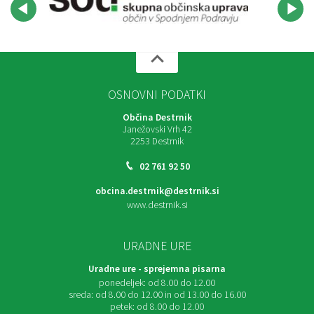
OSNOVNI PODATKI
Občina Destrnik
Janežovski Vrh 42
2253 Destrnik
02 761 92 50
obcina.destrnik@destrnik.si
www.destrnik.si
URADNE URE
Uradne ure - sprejemna pisarna
ponedeljek:
od 8.00 do 12.00
sreda:
od 8.00 do 12.00 in od 13.00 do 16.00
petek:
od 8.00 do 12.00