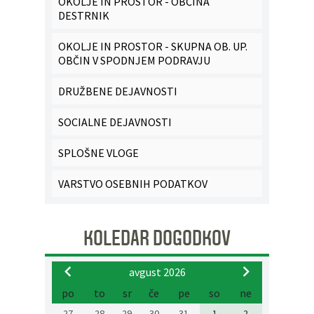
OKOLJE IN PROSTOR - OBČINA
DESTRNIK
OKOLJE IN PROSTOR - SKUPNA OB. UP.
OBČIN V SPODNJEM PODRAVJU
DRUŽBENE DEJAVNOSTI
SOCIALNE DEJAVNOSTI
SPLOŠNE VLOGE
VARSTVO OSEBNIH PODATKOV
KOLEDAR DOGODKOV
avgust 2026
po
to
sr
če
pe
so
ne
27
28
29
30
31
1
2