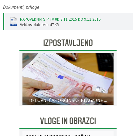
Dokumenti, priloge
Pobratene občine
Glasilo Občan
Lokalna ponudba
NAPOVEDNIK SIP TV 0D 3.11.2015 DO 9.11.2015
Organigram
Uradni vestniki
Velikost datoteke: 47 KB
Varstvo osebnih podatkov
Proračun občine
IZPOSTAVLJENO
Katalog informacij javnega značaja
Lokalne volitve
Strategije, programi
DELOVNI ČAS OBČINSKE BLAGAJNE ...
VLOGE IN OBRAZCI