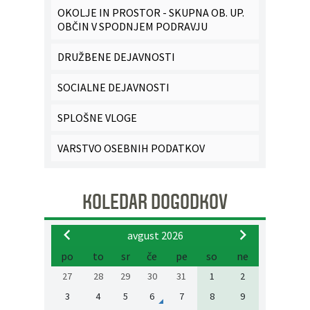
OKOLJE IN PROSTOR - SKUPNA OB. UP.
OBČIN V SPODNJEM PODRAVJU
DRUŽBENE DEJAVNOSTI
SOCIALNE DEJAVNOSTI
SPLOŠNE VLOGE
VARSTVO OSEBNIH PODATKOV
KOLEDAR DOGODKOV
avgust 2026
po
to
sr
če
pe
so
ne
27
28
29
30
31
1
2
3
4
5
6
7
8
9