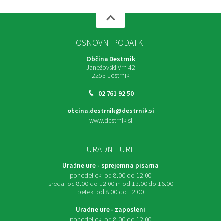
OSNOVNI PODATKI
Občina Destrnik
Janežovski Vrh 42
2253 Destrnik
02 761 92 50
obcina.destrnik@destrnik.si
www.destrnik.si
URADNE URE
Uradne ure - sprejemna pisarna
ponedeljek:
od 8.00 do 12.00
sreda:
od 8.00 do 12.00 in od 13.00 do 16.00
petek:
od 8.00 do 12.00
Uradne ure - zaposleni
ponedeljek:
od 8.00 do 12.00