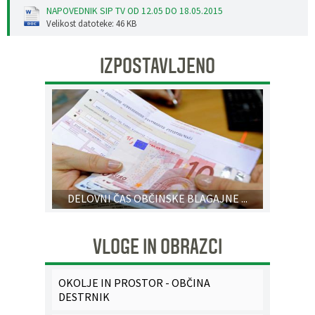
NAPOVEDNIK SIP TV OD 12.05 DO 18.05.2015
Pobratene občine
Glasilo Občan
Lokalna ponudba
Velikost datoteke: 46 KB
Organigram
Uradni vestniki
IZPOSTAVLJENO
Varstvo osebnih podatkov
Proračun občine
Katalog informacij javnega značaja
Lokalne volitve
Strategije, programi
DELOVNI ČAS OBČINSKE BLAGAJNE ...
VLOGE IN OBRAZCI
OKOLJE IN PROSTOR - OBČINA
DESTRNIK