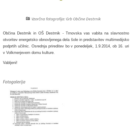
Pobratene občine
Glasilo Občan
Lokalna ponudba
Vzorčna fotografija: Grb Občine Destrnik
Organigram
Uradni vestniki
Občina Destrnik in OŠ Destrnik - Trnovska vas vabita na slavnostno
Varstvo osebnih podatkov
Proračun občine
otvoritev energetsko obnovljenega dela šole in predstavitev multimedijsko
podprtih učilnic. Osrednja prireditev bo v ponedeljek, 1.9.2014, ob 16. uri
Katalog informacij javnega značaja
Lokalne volitve
v Volkmerjevem domu kulture.
Vabljeni!
Strategije, programi
Fotogalerija