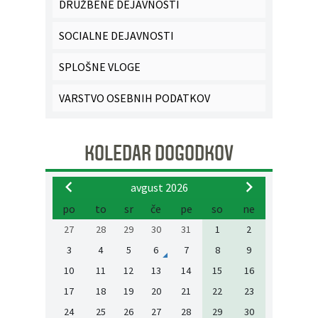
DRUŽBENE DEJAVNOSTI
SOCIALNE DEJAVNOSTI
SPLOŠNE VLOGE
VARSTVO OSEBNIH PODATKOV
KOLEDAR DOGODKOV
avgust 2026
po
to
sr
če
pe
so
ne
27
28
29
30
31
1
2
3
4
5
6
7
8
9
10
11
12
13
14
15
16
17
18
19
20
21
22
23
24
25
26
27
28
29
30