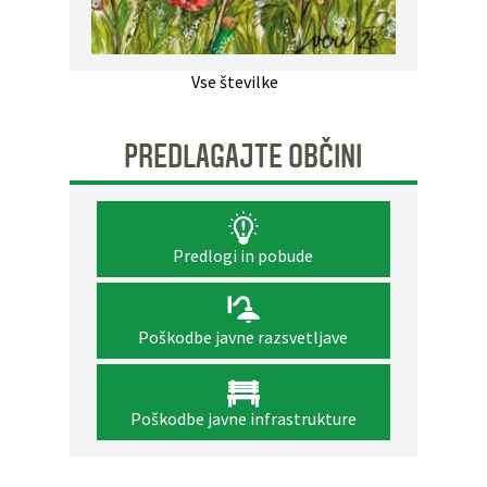
Vse številke
PREDLAGAJTE OBČINI
Predlogi in pobude
Poškodbe javne razsvetljave
Poškodbe javne infrastrukture