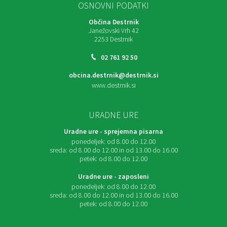
OSNOVNI PODATKI
Občina Destrnik
Janežovski Vrh 42
2253 Destrnik
02 761 92 50
obcina.destrnik@destrnik.si
www.destrnik.si
URADNE URE
Uradne ure - sprejemna pisarna
ponedeljek:
od 8.00 do 12.00
sreda:
od 8.00 do 12.00 in od 13.00 do 16.00
petek:
od 8.00 do 12.00
Uradne ure - zaposleni
ponedeljek:
od 8.00 do 12.00
sreda:
od 8.00 do 12.00 in od 13.00 do 16.00
petek:
od 8.00 do 12.00