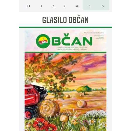
31
1
2
3
4
5
6
GLASILO OBČAN