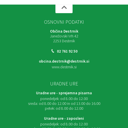
OSNOVNI PODATKI
Občina Destrnik
Janežovski Vrh 42
2253 Destrnik
02 761 92 50
obcina.destrnik@destrnik.si
www.destrnik.si
URADNE URE
Uradne ure - sprejemna pisarna
ponedeljek:
od 8.00 do 12.00
sreda:
od 8.00 do 12.00 in od 13.00 do 16.00
petek:
od 8.00 do 12.00
Uradne ure - zaposleni
ponedeljek:
od 8.00 do 12.00