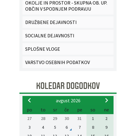
OKOLJE IN PROSTOR - SKUPNA OB. UP.
OBČIN V SPODNJEM PODRAVJU
DRUŽBENE DEJAVNOSTI
SOCIALNE DEJAVNOSTI
SPLOŠNE VLOGE
VARSTVO OSEBNIH PODATKOV
KOLEDAR DOGODKOV
avgust 2026
po
to
sr
če
pe
so
ne
27
28
29
30
31
1
2
3
4
5
6
7
8
9
10
11
12
13
14
15
16