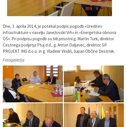
Pobratene občine
Glasilo Občan
Lokalna ponudba
Organigram
Uradni vestniki
Dne, 3. aprila 2014, je potekal podpis pogodb »Ureditev
infrastrukture v naselju Janežovski Vrh« in »Energetska obnova
Varstvo osebnih podatkov
Proračun občine
OŠ«. Pri podpisu pogodb so bili prisotni g. Martin Turk, direktor
Cestnega podjetja Ptuj d.d., g. Antun Daljavec, direktor GP
Katalog informacij javnega značaja
Lokalne volitve
PROJEKT ING d.o.o. in g. Vladimir Vindiš, župan Občine Destrnik.
Fotogalerija
Strategije, programi