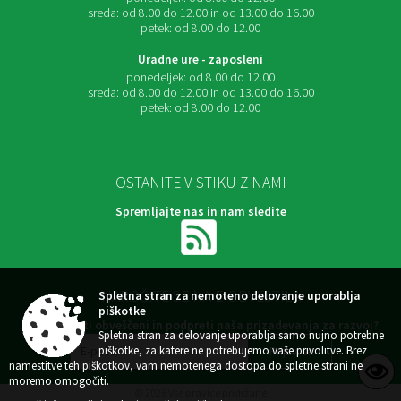
sreda:
od 8.00 do 12.00 in od 13.00 do 16.00
petek:
od 8.00 do 12.00
Uradne ure - zaposleni
ponedeljek:
od 8.00 do 12.00
sreda:
od 8.00 do 12.00 in od 13.00 do 16.00
petek:
od 8.00 do 12.00
OSTANITE V STIKU Z NAMI
Spremljajte nas in nam sledite
NAROČITE SE NA E-OBVESTILA
Spletna stran za nemoteno delovanje uporablja
piškotke
Želite ostati obveščeni in podpreti naša prizadevanja za razvoj?
Spletna stran za delovanje uporablja samo nujno potrebne
piškotke, za katere ne potrebujemo vaše privolitve. Brez
namestitve teh piškotkov, vam nemotenega dostopa do spletne strani ne
moremo omogočiti.
© 2026 Vse pravice pridržane