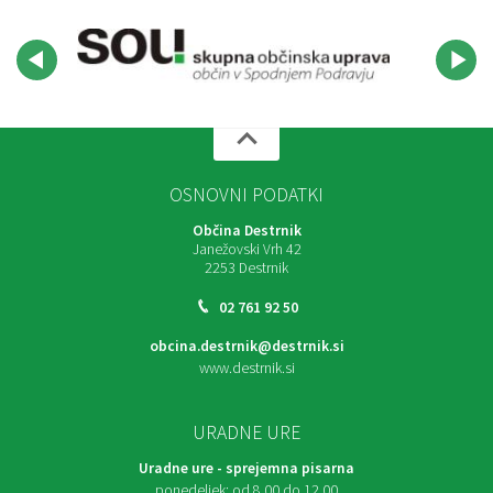
OSNOVNI PODATKI
Občina Destrnik
Janežovski Vrh 42
2253 Destrnik
02 761 92 50
obcina.destrnik@destrnik.si
www.destrnik.si
URADNE URE
Uradne ure - sprejemna pisarna
ponedeljek:
od 8.00 do 12.00