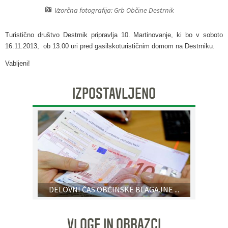
Vzorčna fotografija: Grb Občine Destrnik
Pobratene občine
Glasilo Občan
Lokalna ponudba
Turistično društvo Destrnik pripravlja 10. Martinovanje, ki bo v soboto
Organigram
Uradni vestniki
16.11.2013, ob 13.00 uri pred gasilskoturističnim domom na Destrniku.
Vabljeni!
Varstvo osebnih podatkov
Proračun občine
IZPOSTAVLJENO
Katalog informacij javnega značaja
Lokalne volitve
Strategije, programi
DELOVNI ČAS OBČINSKE BLAGAJNE ...
VLOGE IN OBRAZCI