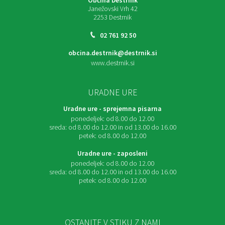
Občina Destrnik
Janežovski Vrh 42
2253 Destrnik
02 761 92 50
obcina.destrnik@destrnik.si
www.destrnik.si
URADNE URE
Uradne ure - sprejemna pisarna
ponedeljek:
od 8.00 do 12.00
sreda:
od 8.00 do 12.00 in od 13.00 do 16.00
petek:
od 8.00 do 12.00
Uradne ure - zaposleni
ponedeljek:
od 8.00 do 12.00
sreda:
od 8.00 do 12.00 in od 13.00 do 16.00
petek:
od 8.00 do 12.00
OSTANITE V STIKU Z NAMI