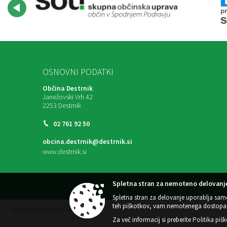
OSNOVNI PODATKI
Občina Destrnik
Janežovski Vrh 42
2253 Destrnik
02 761 92 50
obcina.destrnik@destrnik.si
www.destrnik.si
Spletna stran za nemoteno delovanje
Spletna stran za delovanje uporablja sam
teh piškotkov, vam nemotenega dostopa 
© 2026 Vse pravice pridržane
Za več informacij si preberite
Politika piš
Splošni pogoji spletne strani
|