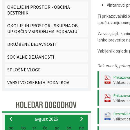
Vintarovci pri
OKOLJE IN PROSTOR - OBČINA
Pobratene občine
Glasilo Občan
Lokalna ponudba
DESTRNIK
Ti prikazovalniki
spoštovanju omeji
Organigram
Uradni vestniki
OKOLJE IN PROSTOR - SKUPNA OB.
UP. OBČIN V SPODNJEM PODRAVJU
Za vse, ki jih zan
Varstvo osebnih podatkov
Proračun občine
lahko preverite n
DRUŽBENE DEJAVNOSTI
Vabljeni k ogledu
Katalog informacij javnega značaja
Lokalne volitve
SOCIALNE DEJAVNOSTI
Dokumenti, prilog
Strategije, programi
SPLOŠNE VLOGE
Prikazova
VARSTVO OSEBNIH PODATKOV
Velikost d
Prikazova
Velikost d
KOLEDAR DOGODKOV
Destrnik
avgust 2026
Velikost d
po
to
sr
če
pe
so
ne