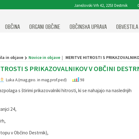
Janežovski Vrh 42, 2253 Destrnik
0
OBČINA
ORGANI OBČINE
OBČINSKA UPRAVA
OBVESTILA
la in objave
Novice in objave
MERITVE HITROSTI S PRIKAZOVALNIKO
TROSTI S PRIKAZOVALNIKOV V OBČINI DESTRN
Luka A.(mag.geo. in mag.prof.ped)
98
zpolaga s štirimi prikazovalniki hitrosti, ki se nahajajo na naslednjih
anjci 24,
rh,
stopu v Občino Destrnik),