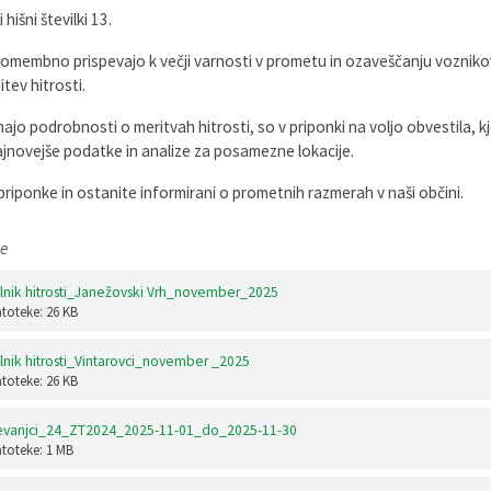
 hišni številki 13.
 pomembno prispevajo k večji varnosti v prometu in ozaveščanju vozniko
tev hitrosti.
imajo podrobnosti o meritvah hitrosti, so v priponki na voljo obvestila, kj
ajnovejše podatke in analize za posamezne lokacije.
 priponke in ostanite informirani o prometnih razmerah v naši občini.
e
lnik hitrosti_Janežovski Vrh_november_2025
atoteke: 26 KB
lnik hitrosti_Vintarovci_november _2025
atoteke: 26 KB
Levanjci_24_ZT2024_2025-11-01_do_2025-11-30
atoteke: 1 MB