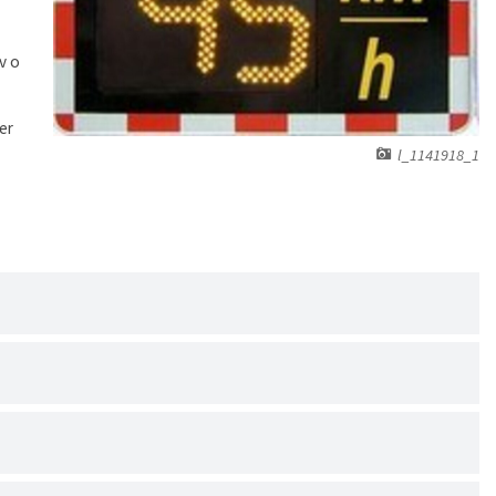
v o
er
l_1141918_1