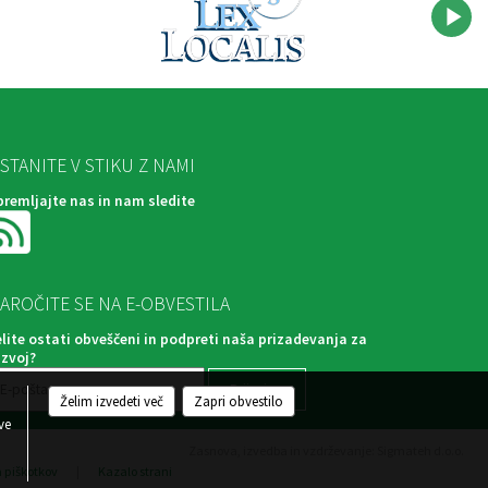
STANITE V STIKU Z NAMI
premljajte nas in nam sledite
AROČITE SE NA E-OBVESTILA
elite ostati obveščeni in podpreti naša prizadevanja za
azvoj?
Želim izvedeti več
Zapri obvestilo
ve
Zasnova, izvedba in vzdrževanje: Sigmateh d.o.o.
a piškotkov
|
Kazalo strani