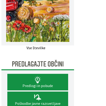
Vse številke
PREDLAGAJTE OBČINI
Predlogi in pobude
Poškodbe javne razsvetljave