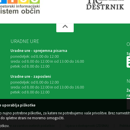
URADNE URE
O
Uradne ure - sprejemna pisarna
S
ponedeljek:
od 8.00 do 12.00
sreda:
od 8.00 do 12.00 in od 13.00 do 16.00
petek:
od 8.00 do 12.00
Uradne ure - zaposleni
N
ponedeljek:
od 8.00 do 12.00
sreda:
od 8.00 do 12.00 in od 13.00 do 16.00
Ž
petek:
od 8.00 do 12.00
r
 uporablja piškotke
o nujno potrebne piškotke, za katere ne potrebujemo vaše privolitve. Brez namestit
do spletne strani ne moremo omogočiti.
kotkov
.
Center za varstvo osebnih podatkov
|
Izjava o dostopnosti (ZDSMA)
|
Politik