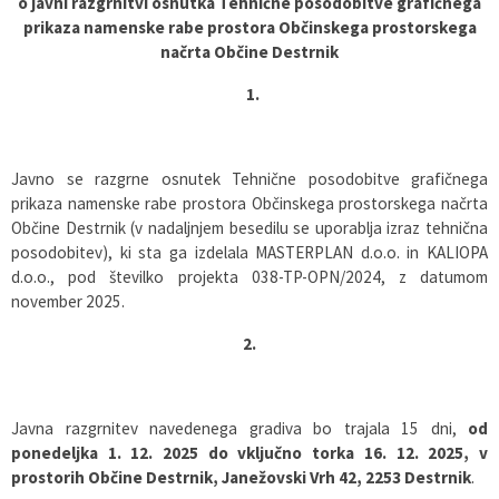
o javni razgrnitvi osnutka Tehnične posodobitve grafičnega
prikaza namenske rabe prostora Občinskega prostorskega
Pobratene občine
Glasilo Občan
Lokalna ponudba
načrta Občine Destrnik
Organigram
Uradni vestniki
1.
Varstvo osebnih podatkov
Proračun občine
Javno se razgrne osnutek Tehnične posodobitve grafičnega
Katalog informacij javnega značaja
Lokalne volitve
prikaza namenske rabe prostora Občinskega prostorskega načrta
Občine Destrnik (v nadaljnjem besedilu se uporablja izraz tehnična
posodobitev), ki sta ga izdelala MASTERPLAN d.o.o. in KALIOPA
Strategije, programi
d.o.o., pod številko projekta 038-TP-OPN/2024, z datumom
november 2025.
2.
Javna razgrnitev navedenega gradiva bo trajala 15 dni,
od
ponedeljka 1. 12. 2025 do vključno torka 16. 12. 2025, v
prostorih Občine Destrnik, Janežovski Vrh 42, 2253 Destrnik
.