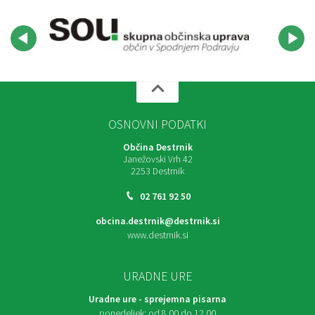
OSNOVNI PODATKI
Občina Destrnik
Janežovski Vrh 42
2253 Destrnik
02 761 92 50
obcina.destrnik@destrnik.si
www.destrnik.si
URADNE URE
Uradne ure - sprejemna pisarna
ponedeljek:
od 8.00 do 12.00