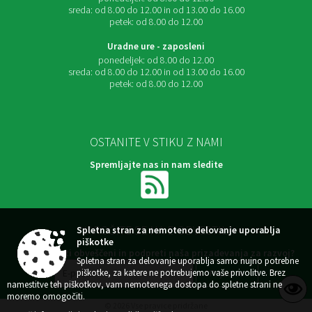
sreda:
od 8.00 do 12.00 in od 13.00 do 16.00
petek:
od 8.00 do 12.00
Uradne ure - zaposleni
ponedeljek:
od 8.00 do 12.00
sreda:
od 8.00 do 12.00 in od 13.00 do 16.00
petek:
od 8.00 do 12.00
OSTANITE V STIKU Z NAMI
Spremljajte nas in nam sledite
NAROČITE SE NA E-OBVESTILA
Spletna stran za nemoteno delovanje uporablja
piškotke
Želite ostati obveščeni in podpreti naša prizadevanja za razvoj?
Spletna stran za delovanje uporablja samo nujno potrebne
piškotke, za katere ne potrebujemo vaše privolitve. Brez
namestitve teh piškotkov, vam nemotenega dostopa do spletne strani ne
moremo omogočiti.
© 2026 Vse pravice pridržane