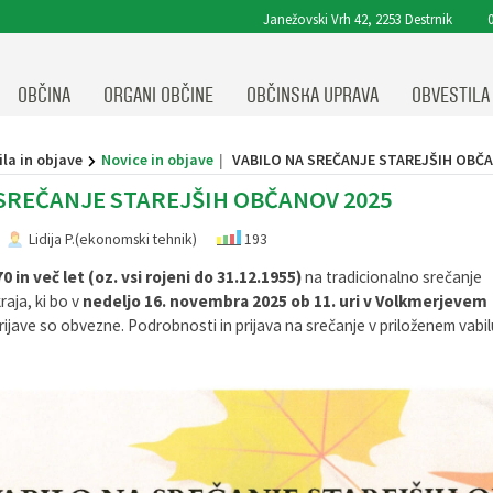
Janežovski Vrh 42, 2253 Destrnik
0
OBČINA
ORGANI OBČINE
OBČINSKA UPRAVA
OBVESTILA
la in objave
Novice in objave
VABILO NA SREČANJE STAREJŠIH OBČA
 SREČANJE STAREJŠIH OBČANOV 2025
Lidija P.(ekonomski tehnik)
193
70 in več let (oz. vsi rojeni do 31.12.1955)
na tradicionalno srečanje
raja, ki bo v
nedeljo 16. novembra 2025 ob 11. uri v Volkmerjevem
Prijave so obvezne. Podrobnosti in prijava na srečanje v priloženem vabil