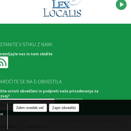
STANITE V STIKU Z NAMI
premljajte nas in nam sledite
AROČITE SE NA E-OBVESTILA
elite ostati obveščeni in podpreti naša prizadevanja za
azvoj?
Želim izvedeti več
Zapri obvestilo
ve
Zasnova, izvedba in vzdrževanje: Sigmateh d.o.o.
a piškotkov
|
Kazalo strani