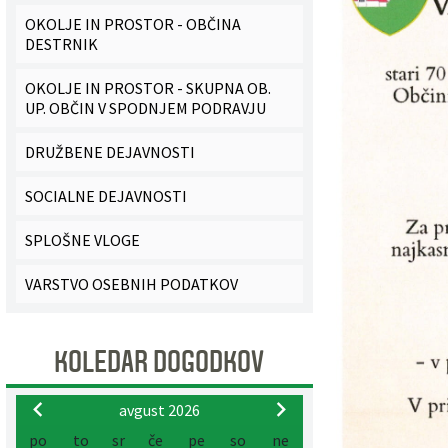
OKOLJE IN PROSTOR - OBČINA
Pobratene občine
Glasilo Občan
Lokalna ponudba
DESTRNIK
Organigram
Uradni vestniki
OKOLJE IN PROSTOR - SKUPNA OB.
UP. OBČIN V SPODNJEM PODRAVJU
Varstvo osebnih podatkov
Proračun občine
DRUŽBENE DEJAVNOSTI
Katalog informacij javnega značaja
Lokalne volitve
SOCIALNE DEJAVNOSTI
Strategije, programi
SPLOŠNE VLOGE
VARSTVO OSEBNIH PODATKOV
KOLEDAR DOGODKOV
avgust 2026
po
to
sr
če
pe
so
ne