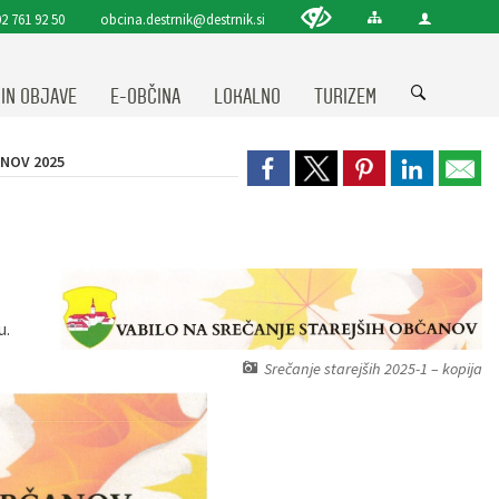
2 761 92 50
obcina.destrnik@destrnik.si
 IN OBJAVE
E-OBČINA
LOKALNO
TURIZEM
NOV 2025
u.
Srečanje starejših 2025-1 – kopija