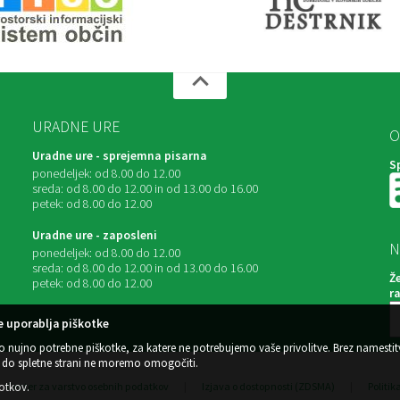
URADNE URE
O
Uradne ure - sprejemna pisarna
S
ponedeljek:
od 8.00 do 12.00
sreda:
od 8.00 do 12.00 in od 13.00 do 16.00
petek:
od 8.00 do 12.00
Uradne ure - zaposleni
N
ponedeljek:
od 8.00 do 12.00
sreda:
od 8.00 do 12.00 in od 13.00 do 16.00
Ž
petek:
od 8.00 do 12.00
r
 uporablja piškotke
o nujno potrebne piškotke, za katere ne potrebujemo vaše privolitve. Brez namestit
do spletne strani ne moremo omogočiti.
kotkov
.
Center za varstvo osebnih podatkov
|
Izjava o dostopnosti (ZDSMA)
|
Politik