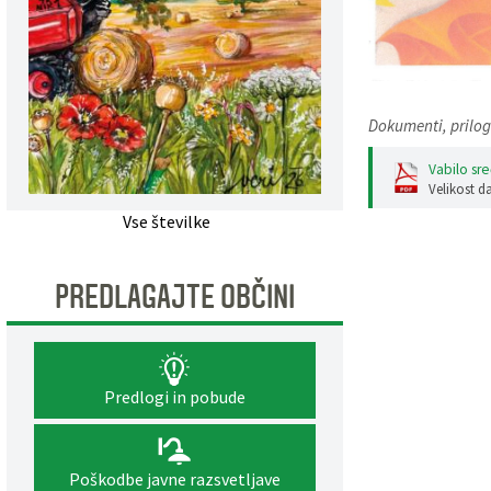
Dokumenti, prilog
Vabilo sre
Velikost d
Vse številke
PREDLAGAJTE OBČINI
Predlogi in pobude
Poškodbe javne razsvetljave