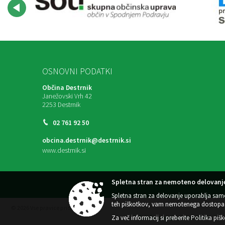
OSNOVNI PODATKI
Občina Destrnik
Janežovski Vrh 42
2253 Destrnik
02 761 92 50
obcina.destrnik@destrnik.si
www.destrnik.si
Spletna stran za nemoteno delovanje
Spletna stran za delovanje uporablja sam
teh piškotkov, vam nemotenega dostopa 
© 2026 Vse pravice pridržane
Za več informacij si preberite
Politika piš
Splošni pogoji spletne strani
|